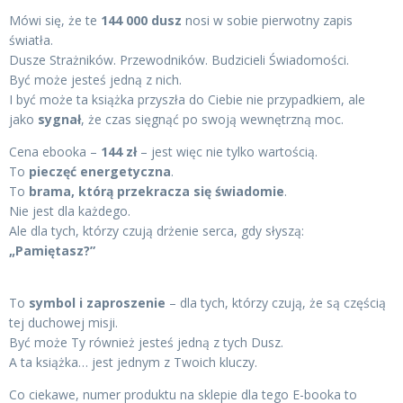
Mówi się, że te
144 000 dusz
nosi w sobie pierwotny zapis
światła.
Dusze Strażników. Przewodników. Budzicieli Świadomości.
Być może jesteś jedną z nich.
I być może ta książka przyszła do Ciebie nie przypadkiem, ale
jako
sygnał
, że czas sięgnąć po swoją wewnętrzną moc.
Cena ebooka –
144 zł
– jest więc nie tylko wartością.
To
pieczęć energetyczna
.
To
brama, którą przekracza się świadomie
.
Nie jest dla każdego.
Ale dla tych, którzy czują drżenie serca, gdy słyszą:
„Pamiętasz?”
To
symbol i zaproszenie
– dla tych, którzy czują, że są częścią
tej duchowej misji.
Być może Ty również jesteś jedną z tych Dusz.
A ta książka… jest jednym z Twoich kluczy.
Co ciekawe, numer produktu na sklepie dla tego E-booka to