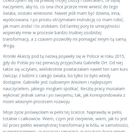
Otworzyłam się na prawdę mojej Duszy i obiecałam, że będę
naczyniem, aby to, co ona chce przeze mnie wnieść do tego
świata, zostało wniesione. Nawet jeśli mam być dziwna, inna,
wyobcowana. I po prostu otrzymałam instrukcję co mam robić,
jak mam zrobić i to zrobiłam. Od tamtej pory te umiejętności
wspierały mnie w procesie bardzo trudnej osobistej
transformacji, a z czasem pozwoliły mi pomagać innym tą samą
drogą.
Kroniki Akaszy pod tą nazwą pojawiły się w Polsce w roku 2015,
gdy do Polski po raz pierwszy przyjechała Gabrielle Orr. Od niej
także się uczyłam, wielokrotnie powtarzałam nawet ten sam kurs
ćwicząc z ludźmi z całego świata, bo tylko to było wtedy
dostępne. Gabrielle jest cudownym Aniołem i najlepszym
nauczycielem, jakiego mogłam spotkać. Resztę pracy musiałam
wykonać jednak sama i po swojemu, tak, jak korespondowała z
moim własnym procesem rozwoju.
Moje życie poświęciłam w pełni tej ścieżce. Naprawdę w pełni,
totalnie i całkowicie. Wiem, czym jest cierpienie, wiem, jak to jest
iść przez piekło wewnętrznej transformacji w bólu, w samotności,
w niezrozumieniu, w poczuciu separacji, w poczuciu bycia innym.