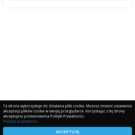
Ta strona wykorzystuje do działania pliki cookie. Możesz zmienić ustawienia
akceptacji plików cookie w swojej przeglądarce. Korzystając z tej strony
akceptujesz postanowienia Polityki Prywatności.
Polityka prywatności
kronikiakaszy.com
AKCEPTUJĘ