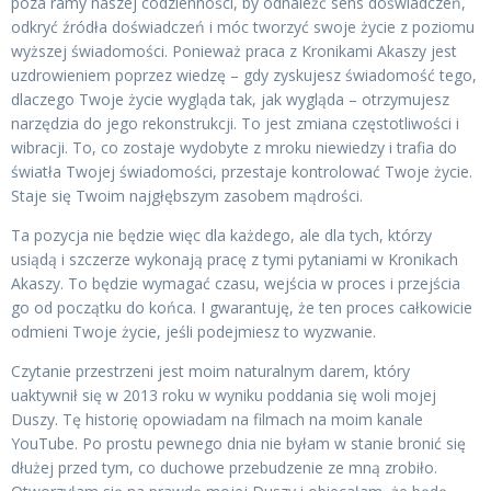
poza ramy naszej codzienności, by odnaleźć sens doświadczeń,
odkryć źródła doświadczeń i móc tworzyć swoje życie z poziomu
wyższej świadomości. Ponieważ praca z Kronikami Akaszy jest
uzdrowieniem poprzez wiedzę – gdy zyskujesz świadomość tego,
dlaczego Twoje życie wygląda tak, jak wygląda – otrzymujesz
narzędzia do jego rekonstrukcji. To jest zmiana częstotliwości i
wibracji. To, co zostaje wydobyte z mroku niewiedzy i trafia do
światła Twojej świadomości, przestaje kontrolować Twoje życie.
Staje się Twoim najgłębszym zasobem mądrości.
Ta pozycja nie będzie więc dla każdego, ale dla tych, którzy
usiądą i szczerze wykonają pracę z tymi pytaniami w Kronikach
Akaszy. To będzie wymagać czasu, wejścia w proces i przejścia
go od początku do końca. I gwarantuję, że ten proces całkowicie
odmieni Twoje życie, jeśli podejmiesz to wyzwanie.
Czytanie przestrzeni jest moim naturalnym darem, który
uaktywnił się w 2013 roku w wyniku poddania się woli mojej
Duszy. Tę historię opowiadam na filmach na moim kanale
YouTube. Po prostu pewnego dnia nie byłam w stanie bronić się
dłużej przed tym, co duchowe przebudzenie ze mną zrobiło.