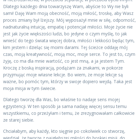
Dlatego każdego dnia towarzyszę Wam, abyście to Wy nie byli
sami! Daję Wam moją obecność, moją miłość, troskę, aby Wasz
proces zmiany był lżejszy. Mój wyposażył mnie w siłę, odporność,
nadnaturalną intuicję, empatię i potencjał miłości. Moje życie nie
jest jak życie większości ludzi, bo jedyne o czym myślę, to jak
wnieść do tego świata więcej dobra, miłości i lekkości będąc tym,
kim jestem i dzieląc się moimi darami. Tej ścieżce oddaję mój
czas, moją kreatywność, moją moc, moje serce. To jest to, czym
żyję, co ma dla mnie wartość, co jest mną, a ja jestem Tym.
Kroczę z boską inspiracją, podążam za znakami, w pokorze
przyjmując moje własne lekcje. Bo wiem, że moje lekcje są
ważne, bo pomóc tym, którzy w swoje dopiero wejdą. Taka jest
moja misja w tym świecie.
Dlatego tworzę dla Was, bo właśnie to nadaje sens mojej
egzystencji. W ten sposób ja sama nadaję więcej sensu temu
wszystkiemu, co przeżyłam i temu, że zrezygnowałam całkowicie
ze starej siebie.
Chciałabym, aby każdy, kto sięgnie po cokolwiek co stworzę,
wiedział, że tworzę z najgłębszej miłości do boskiej misji, do