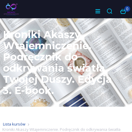
0
Kroniki Akaszy
Wtajemniczenie.
Podręcznik do
odkrywania światła
Twojej Duszy. Edycja
3. E-book.
Lista kursów
Kroniki Akaszy Wtajemniczenie. Podręcznik do odkrywania światła