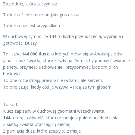
Za podróż, którą zaczynasz.
Ta liczba śledzi mnie od jakiegoś czasu.
Ta liczba nie jest przypadkiem.
W duchowej symbolice
144
to liczba przebudzenia, wybrania i
gotowości Duszy.
To liczba
144 000 dusz
, o których mówi się w Apokalipsie św.
Jana – dusz światła, które zeszły na Ziemię, by podnieść wibrację
planety, przynieść uzdrowienie i przypomnieć ludziom o ich
boskości.
To one rozpoznają prawdę nie oczami, ale sercem.
To one czują, kiedy coś je wzywa – i idą za tym głosem.
To kod.
Klucz zapisany w duchowej geometrii wszechświata.
144
to częstotliwość, która rezonuje z polem przebudzenia.
Z siatką światła otaczającą Ziemię.
Z pamięcią dusz, które zeszły tu z misją.