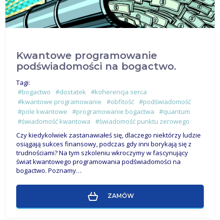
Kwantowe programowanie
podświadomości na bogactwo.
Tagi:
#bogactwo
#dostatek
#koherencja serca
#kwantowe programowanie
#obfitość
#podświadomość
#pole kwantowe
#programowanie bogactwa
#quantum
#świadomość kwantowa
#świadomość punktu zerowego
Czy kiedykolwiek zastanawiałeś się, dlaczego niektórzy ludzie
osiągają sukces finansowy, podczas gdy inni borykają się z
trudnościami? Na tym szkoleniu wkroczymy w fascynujący
świat kwantowego programowania podświadomości na
bogactwo. Poznamy…
ZAMÓW