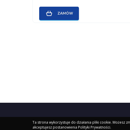
ZAMÓW
kronikiakaszy.com
Ta strona wykorzystuje do działania pliki cookie. Możesz zm
akceptujesz postanowienia Polityki Prywatności.