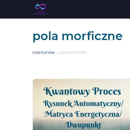
pola morficzne
Lista kursów
pola morficzne