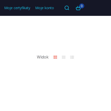
0
Moje certyfikaty
Moje konto
Widok