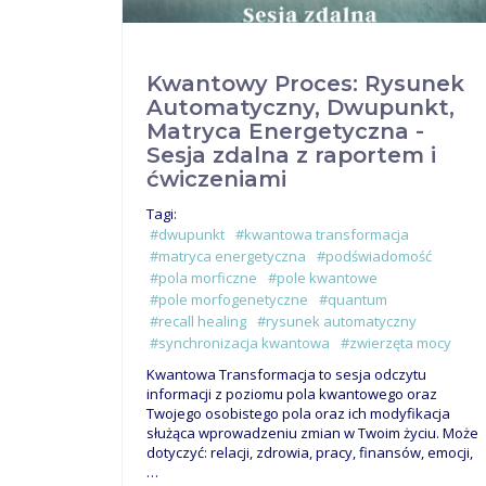
Kwantowy Proces: Rysunek
Automatyczny, Dwupunkt,
Matryca Energetyczna -
Sesja zdalna z raportem i
ćwiczeniami
Tagi:
#dwupunkt
#kwantowa transformacja
#matryca energetyczna
#podświadomość
#pola morficzne
#pole kwantowe
#pole morfogenetyczne
#quantum
#recall healing
#rysunek automatyczny
#synchronizacja kwantowa
#zwierzęta mocy
Kwantowa Transformacja to sesja odczytu
informacji z poziomu pola kwantowego oraz
Twojego osobistego pola oraz ich modyfikacja
służąca wprowadzeniu zmian w Twoim życiu. Może
dotyczyć: relacji, zdrowia, pracy, finansów, emocji,
…