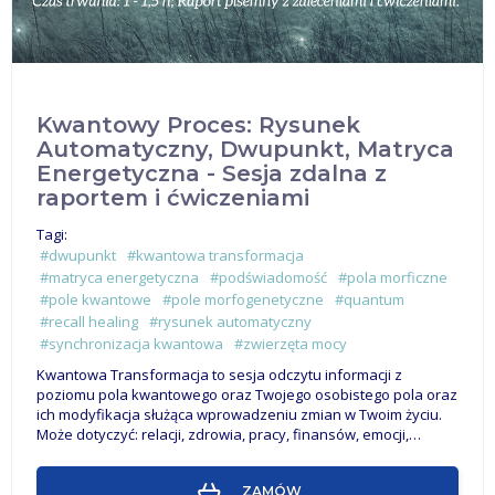
Kwantowy Proces: Rysunek
Automatyczny, Dwupunkt, Matryca
Energetyczna - Sesja zdalna z
raportem i ćwiczeniami
Tagi:
#dwupunkt
#kwantowa transformacja
#matryca energetyczna
#podświadomość
#pola morficzne
#pole kwantowe
#pole morfogenetyczne
#quantum
#recall healing
#rysunek automatyczny
#synchronizacja kwantowa
#zwierzęta mocy
Kwantowa Transformacja to sesja odczytu informacji z
poziomu pola kwantowego oraz Twojego osobistego pola oraz
ich modyfikacja służąca wprowadzeniu zmian w Twoim życiu.
Może dotyczyć: relacji, zdrowia, pracy, finansów, emocji,…
ZAMÓW