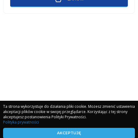
Ta strona wykorzystuje do działania pliki cookie. Możesz zmienić ustawienia
akceptacji plików cookie w swojej przeglądarce. Korzystając z tej strony
akceptujesz postanowienia Polityki Prywatności.
Polityka prywatności
kronikiakaszy.com
AKCEPTUJĘ