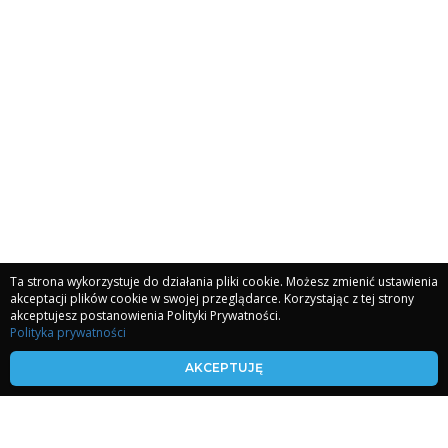
Ta strona wykorzystuje do działania pliki cookie. Możesz zmienić ustawienia
akceptacji plików cookie w swojej przeglądarce. Korzystając z tej strony
akceptujesz postanowienia Polityki Prywatności.
Polityka prywatności
kronikiakaszy.com
AKCEPTUJĘ
koherencjaserca.com
malgorzatakwietniewska.com