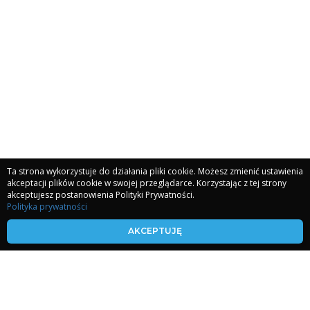
Ta strona wykorzystuje do działania pliki cookie. Możesz zmienić ustawienia
akceptacji plików cookie w swojej przeglądarce. Korzystając z tej strony
akceptujesz postanowienia Polityki Prywatności.
Polityka prywatności
kronikiakaszy.com
AKCEPTUJĘ
koherencjaserca.com
malgorzatakwietniewska.com
E-mail: kontakt@malgorzatakwietniewska.com