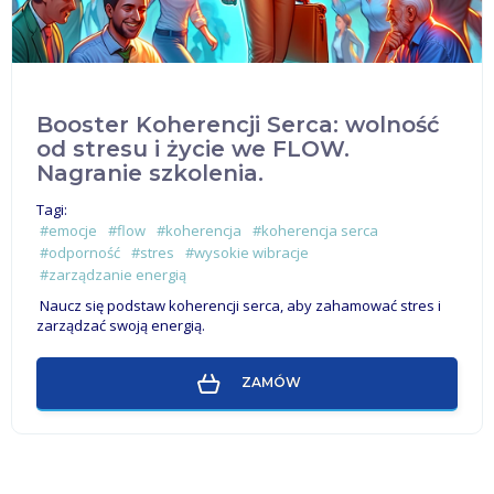
Booster Koherencji Serca: wolność
od stresu i życie we FLOW.
Nagranie szkolenia.
Tagi:
#emocje
#flow
#koherencja
#koherencja serca
#odporność
#stres
#wysokie wibracje
#zarządzanie energią
Naucz się podstaw koherencji serca, aby zahamować stres i
zarządzać swoją energią.
ZAMÓW