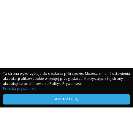
Ta strona wykorzystuje do działania pliki cookie. Możesz zmienić ustawienia
akceptacji plików cookie w swojej przeglądarce. Korzystając z tej strony
akceptujesz postanowienia Polityki Prywatności.
Polityka prywatności
kronikiakaszy.com
AKCEPTUJĘ
koherencjaserca.com
malgorzatakwietniewska.com
E-mail: kontakt@malgorzatakwietniewska.com