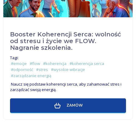
Booster Koherencji Serca: wolność
od stresu i życie we FLOW.
Nagranie szkolenia.
Tagi:
#emocje
#flow
#koherencja
#koherencja serca
#odporność
#stres
#wysokie wibracje
#zarządzanie energią
Naucz się podstaw koherencji serca, aby zahamować stres i
zarządzać swoją energią.
ZAMÓW